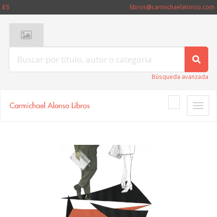
ES
libros@carmichaelalonso.com
Búsqueda avanzada
Toggle
naviga