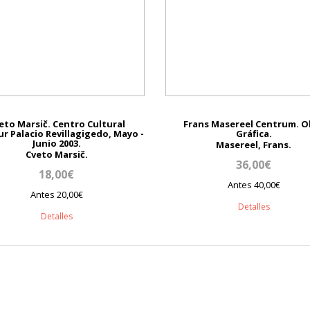
eto Marsič. Centro Cultural
Frans Masereel Centrum. O
ur Palacio Revillagigedo, Mayo -
Gráfica.
Junio 2003.
Masereel, Frans.
Cveto Marsič.
36,00€
18,00€
Antes 40,00€
Antes 20,00€
Detalles
Detalles