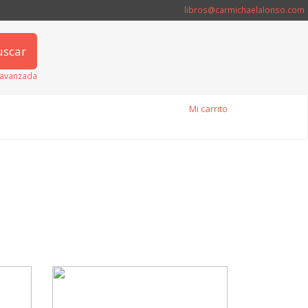
libros@carmichaelalonso.com
uscar
avanzada
Mi carrito