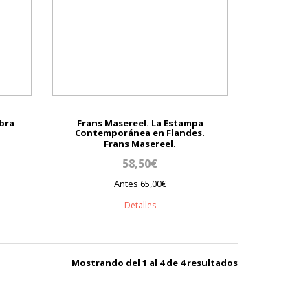
bra
Frans Masereel. La Estampa
Contemporánea en Flandes.
Frans Masereel.
58,50€
Antes 65,00€
Detalles
Mostrando del 1 al 4 de 4 resultados