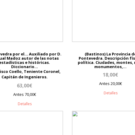
edra por el... Auxiliado por D.
(Bastinos) La Provincia d
ual Madoz autor de las notas
Pontevedra. Descripción fís
estadísticas e históricas.
política. Ciudades, montes, 
Diccionario...
monumentos,...
isco Coello, Teniente Coronel,
18,00€
Capitán de Ingenieros.
Antes 20,00€
63,00€
Detalles
Antes 70,00€
Detalles