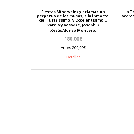
Fiestas Minervales y aclamación
La T
perpetua de las musas, a la inmortal
acerca
del Ilustrissimo, y Excelentísimo...
Varela y Vasadre, Joseph. /
XesúsAlonso Montero.
180,00€
Antes 200,00€
Detalles