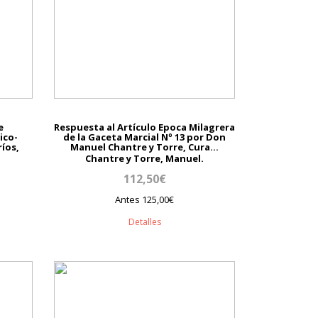
e
Respuesta al Artículo Epoca Milagrera
ico-
de la Gaceta Marcial Nº 13 por Don
ríos,
Manuel Chantre y Torre, Cura...
Chantre y Torre, Manuel.
112,50€
Antes 125,00€
Detalles