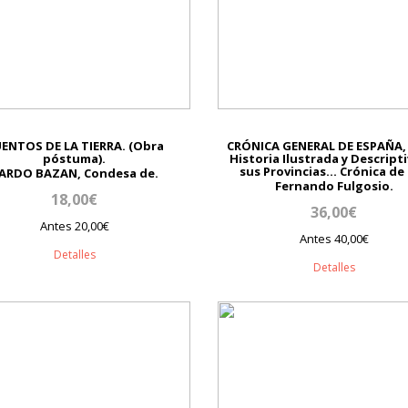
ENTOS DE LA TIERRA. (Obra
CRÓNICA GENERAL DE ESPAÑA, 
póstuma).
Historia Ilustrada y Descript
sus Provincias... Crónica de l
ARDO BAZAN, Condesa de.
Fernando Fulgosio.
18,00€
36,00€
Antes 20,00€
Antes 40,00€
Detalles
Detalles