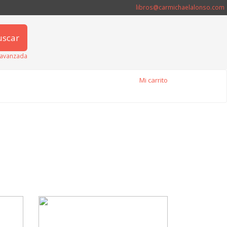
libros@carmichaelalonso.com
uscar
avanzada
Mi carrito