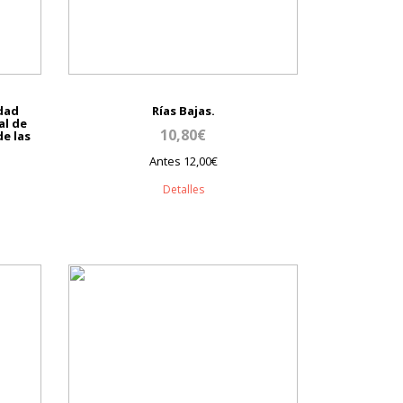
edad
Rías Bajas.
al de
10,80€
de las
Antes 12,00€
Detalles