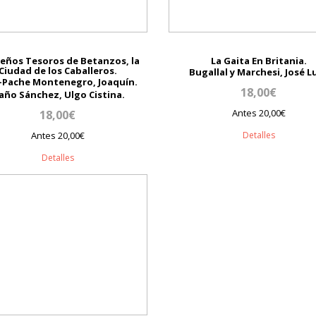
eños Tesoros de Betanzos, la
La Gaita En Britania.
Ciudad de los Caballeros.
Bugallal y Marchesi, José Lu
-Pache Montenegro, Joaquín.
18,00€
año Sánchez, Ulgo Cistina.
Antes 20,00€
18,00€
Antes 20,00€
Detalles
Detalles