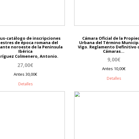
us-catálogo de inscripciones
Cámara Oficial de la Propi
estres de época romana del
Urbana del Término Municip
ante noroeste de la Peninsula
Vigo. Reglamento Definitivo 
Ibérica
Cámaras...
ríguez Colmenero, Antonio.
9,00€
27,00€
Antes 10,00€
Antes 30,00€
Detalles
Detalles