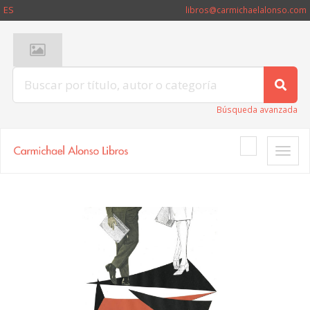
ES
libros@carmichaelalonso.com
Búsqueda avanzada
Toggle
naviga