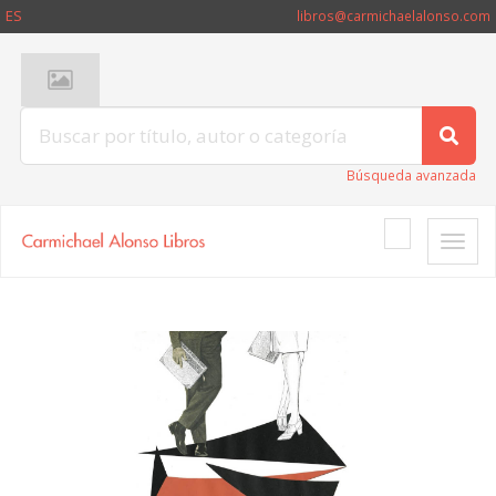
ES
libros@carmichaelalonso.com
Búsqueda avanzada
Toggle
naviga