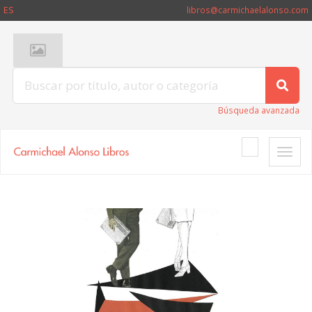
ES
libros@carmichaelalonso.com
Búsqueda avanzada
Toggle
naviga