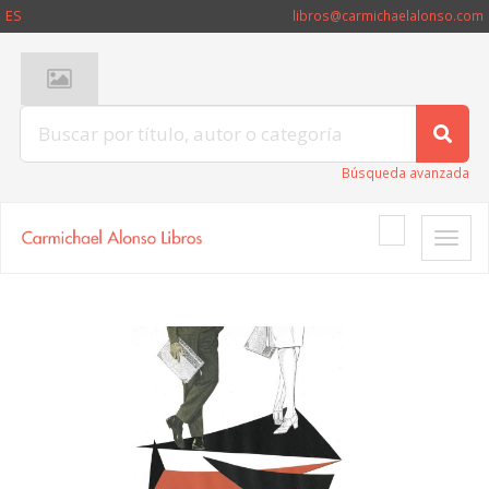
ES
libros@carmichaelalonso.com
Búsqueda avanzada
Toggle
naviga