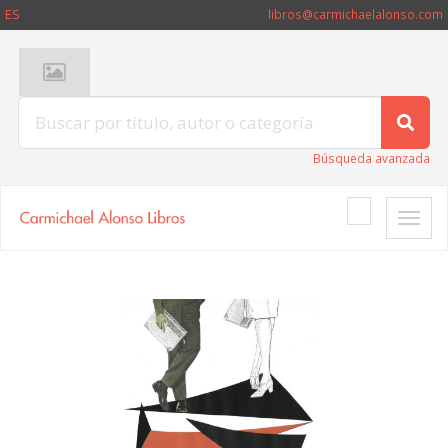
ES
libros@carmichaelalonso.com
Búsqueda avanzada
Toggle
naviga