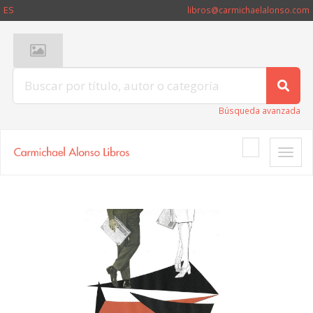
ES
libros@carmichaelalonso.com
Búsqueda avanzada
Toggle
naviga