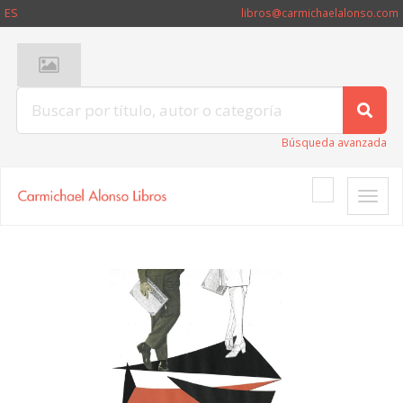
ES
libros@carmichaelalonso.com
Búsqueda avanzada
Toggle
naviga