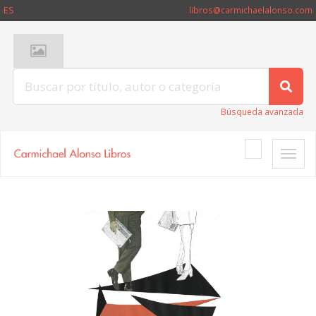
ES
libros@carmichaelalonso.com
Búsqueda avanzada
Toggle
naviga