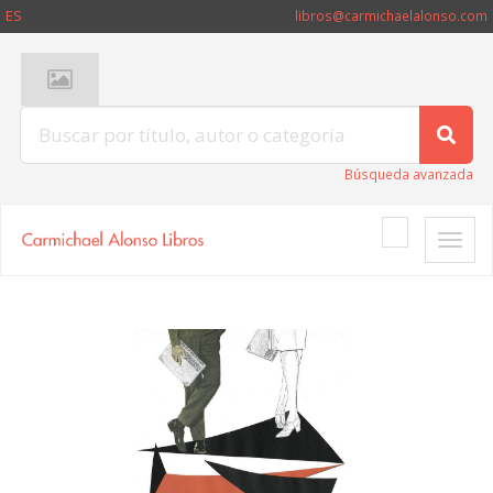
ES
libros@carmichaelalonso.com
Búsqueda avanzada
Toggle
naviga