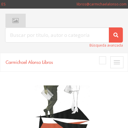
ES
libros@carmichaelalonso.com
Búsqueda avanzada
Toggle
naviga