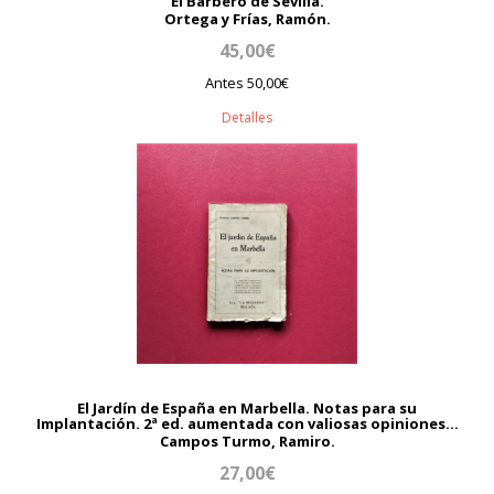
El Barbero de Sevilla.
Ortega y Frías, Ramón.
45,00€
Antes 50,00€
Detalles
El Jardín de España en Marbella. Notas para su
Implantación. 2ª ed. aumentada con valiosas opiniones...
Campos Turmo, Ramiro.
27,00€