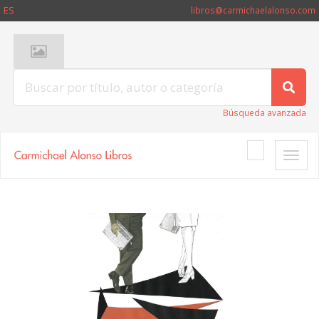
ES
libros@carmichaelalonso.com
Búsqueda avanzada
Toggle
naviga