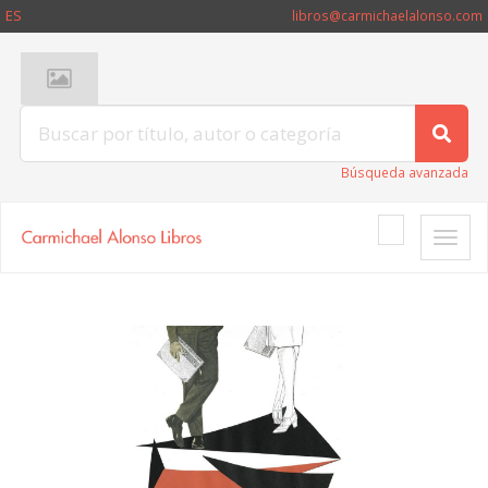
ES
libros@carmichaelalonso.com
Búsqueda avanzada
Toggle
naviga