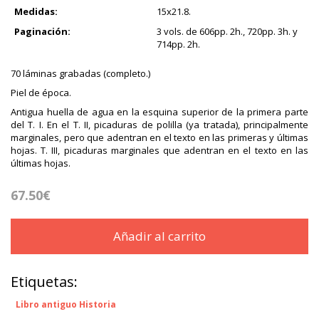
Medidas:
15x21.8.
Paginación:
3 vols. de 606pp. 2h., 720pp. 3h. y
714pp. 2h.
70 láminas grabadas (completo.)
Piel de época.
Antigua huella de agua en la esquina superior de la primera parte
del T. I. En el T. II, picaduras de polilla (ya tratada), principalmente
marginales, pero que adentran en el texto en las primeras y últimas
hojas. T. III, picaduras marginales que adentran en el texto en las
últimas hojas.
67.50€
Añadir al carrito
Etiquetas:
Libro antiguo Historia