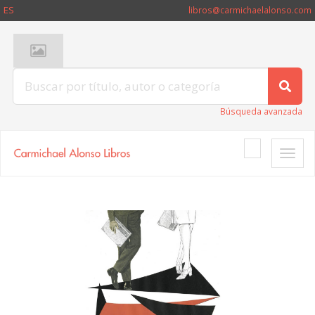
ES
libros@carmichaelalonso.com
Búsqueda avanzada
Toggle
naviga