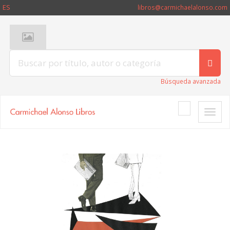
ES
libros@carmichaelalonso.com
Búsqueda avanzada
Toggle
naviga