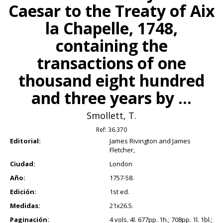
Caesar to the Treaty of Aix
la Chapelle, 1748,
containing the
transactions of one
thousand eight hundred
and three years by ...
Smollett, T.
Ref:
36.370
Editorial:
James Rivington and James
Fletcher,
Ciudad:
London
Año:
1757-58.
Edición:
1st ed.
Medidas:
21x26.5.
Paginación:
4 vols. 4l. 677pp. 1h.; 708pp. 1l. 1bl.;