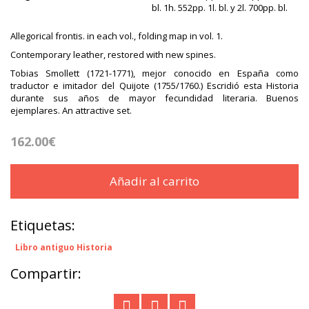
bl. 1h. 552pp. 1l. bl. y 2l. 700pp. bl.
Allegorical frontis. in each vol., folding map in vol. 1.
Contemporary leather, restored with new spines.
Tobias Smollett (1721-1771), mejor conocido en España como
traductor e imitador del Quijote (1755/1760.) Escridió esta Historia
durante sus años de mayor fecundidad literaria. Buenos
ejemplares. An attractive set.
162.00€
Añadir al carrito
Etiquetas:
Libro antiguo Historia
Compartir: