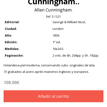
Cunningham..
Allan Cunningham.
Ref:
5.1321
Editorial:
George & William Nicol,
Ciudad:
London
Año:
1836.
Edición:
1ª ed.
Medidas:
16x24.5.
Paginación:
2 vols. de 6h. 204pp. y 5h. 192pp.
Holandesa piel moderna, conservando cubs. originales de tela.
73 grabados al acero après maestros ingleses y europeos.
108.00€
Añadir al carrito