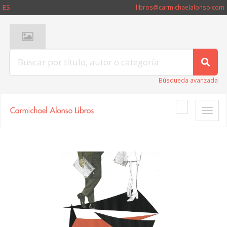
ES
libros@carmichaelalonso.com
Búsqueda avanzada
Toggle
naviga