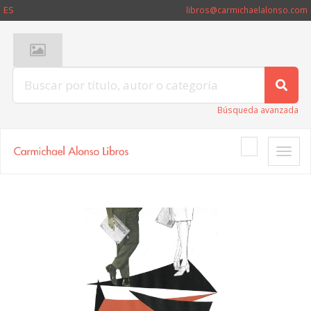
ES
libros@carmichaelalonso.com
Búsqueda avanzada
Toggle
naviga