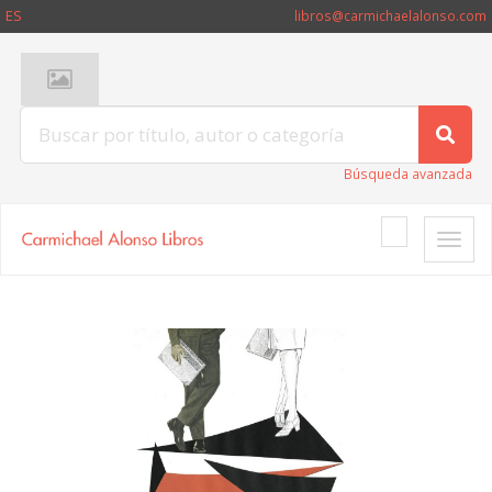
ES
libros@carmichaelalonso.com
Búsqueda avanzada
Toggle
naviga