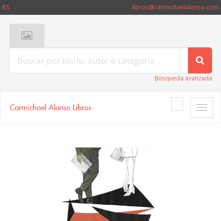
ES
libros@carmichaelalonso.com
Búsqueda avanzada
Toggle
naviga