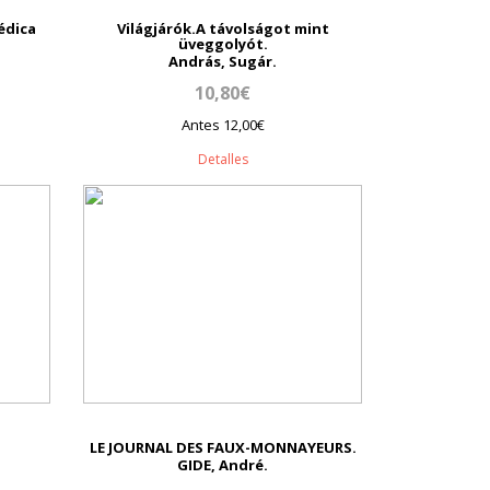
édica
Világjárók.A távolságot mint
üveggolyót.
András, Sugár.
10,80€
Antes 12,00€
Detalles
LE JOURNAL DES FAUX-MONNAYEURS.
GIDE, André.