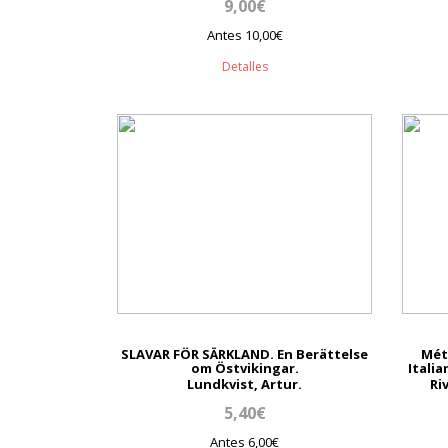
9,00€
Antes 10,00€
Detalles
SLAVAR FÖR SÄRKLAND. En Berättelse
Mét
om Östvikingar.
Itali
Lundkvist, Artur.
Ri
5,40€
Antes 6,00€