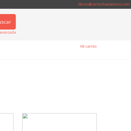
libros@carmichaelalonso.com
uscar
avanzada
Mi carrito