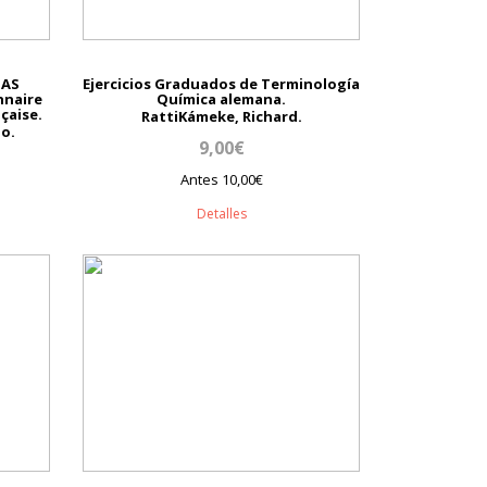
UAS
Ejercicios Graduados de Terminología
nnaire
Química alemana.
çaise.
RattiKámeke, Richard.
o.
9,00€
Antes 10,00€
Detalles