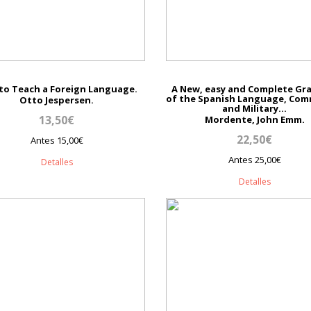
to Teach a Foreign Language.
A New, easy and Complete G
of the Spanish Language, Com
Otto Jespersen.
and Military...
13,50€
Mordente, John Emm.
22,50€
Antes 15,00€
Antes 25,00€
Detalles
Detalles