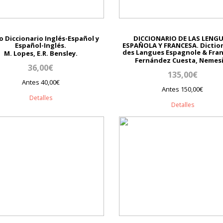
 Diccionario Inglés-Español y
DICCIONARIO DE LAS LENG
Español-Inglés.
ESPAÑOLA Y FRANCESA. Dictio
des Langues Espagnole & Fran
M. Lopes, E.R. Bensley.
Fernández Cuesta, Nemesi
36,00€
135,00€
Antes 40,00€
Antes 150,00€
Detalles
Detalles