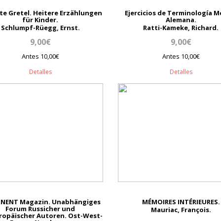
te Gretel. Heitere Erzählungen
Ejercicios de Terminología M
für Kinder.
Alemana.
Schlumpf-Rüegg, Ernst.
Ratti-Kameke, Richard.
9,00€
9,00€
Antes 10,00€
Antes 10,00€
Detalles
Detalles
NENT Magazin. Unabhängiges
MÉMOIRES INTÉRIEURES.
Forum Russicher und
Mauriac, François.
opäischer Autoren. Ost-West-