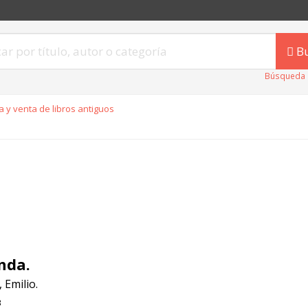
B
Búsqueda 
 y venta de libros antiguos
nda.
, Emilio.
3