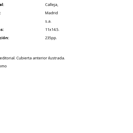
al:
Calleja,
:
Madrid
s.a.
s:
11x14.5.
ción:
235pp.
ditorial. Cubierta anterior ilustrada.
lomo