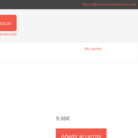
libros@carmichaelalonso.com
uscar
avanzada
Mi carrito
9.00€
Añadir al carrito