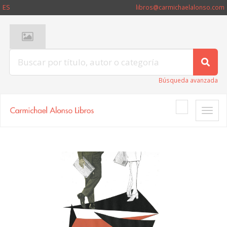
ES
libros@carmichaelalonso.com
Búsqueda avanzada
Toggle
naviga