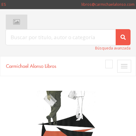
ES
libros@carmichaelalonso.com
Búsqueda avanzada
Toggle
naviga