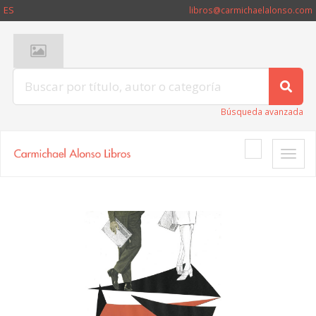
ES
libros@carmichaelalonso.com
Búsqueda avanzada
Toggle
naviga