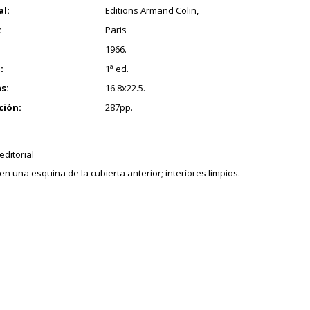
al:
Editions Armand Colin,
:
Paris
1966.
:
1ª ed.
s:
16.8x22.5.
ción:
287pp.
editorial
n una esquina de la cubierta anterior; interíores limpios.