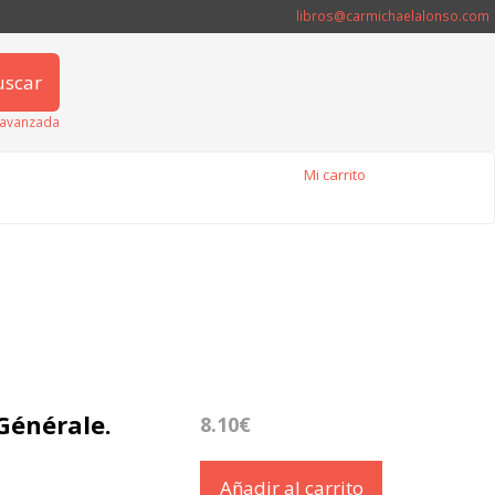
libros@carmichaelalonso.com
uscar
avanzada
Mi carrito
 Générale.
8.10€
Añadir al carrito