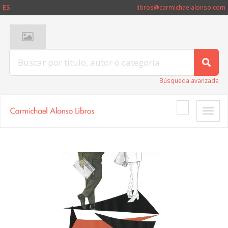
ES
libros@carmichaelalonso.com
Búsqueda avanzada
Toggle
naviga