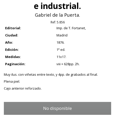
e industrial.
Gabriel de la Puerta.
Ref:
5.856
Editorial:
Imp. de T. Fortanet,
Ciudad:
Madrid
Año:
1876.
Edición:
1ª ed.
Medidas:
11x17.
Paginación:
viii + 628pp. 2h.
Muy ilus. con viñetas entre texto, y 4pp. de grabados al final.
Plena piel.
Cajo anterior reforzado.
No disponible