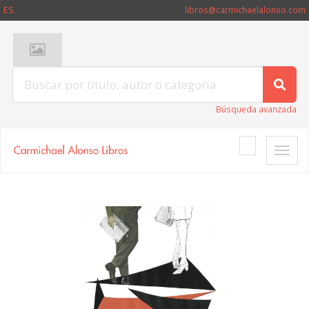
ES
libros@carmichaelalonso.com
Búsqueda avanzada
Toggle
naviga