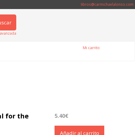
libros@carmichaelalonso.com
uscar
avanzada
Mi carrito
l for the
5.40€
Añadir al carrito