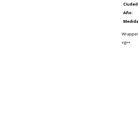
Ciudad
Año:
Medida
Wrapper
vg++