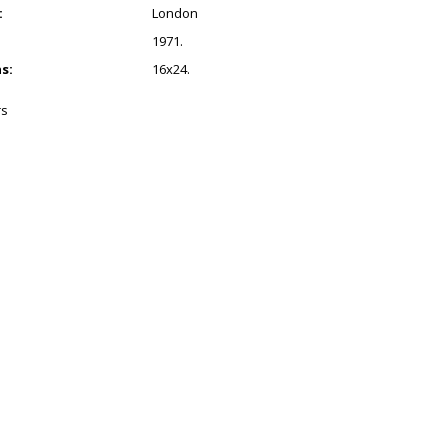
:
London
1971.
s:
16x24.
s