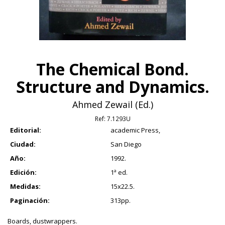
The Chemical Bond.
Structure and Dynamics.
Ahmed Zewail (Ed.)
Ref:
7.1293U
Editorial:
academic Press,
Ciudad:
San Diego
Año:
1992.
Edición:
1ª ed.
Medidas:
15x22.5.
Paginación:
313pp.
Boards, dustwrappers.