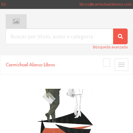
ES
libros@carmichaelalonso.com
Búsqueda avanzada
Toggle
naviga