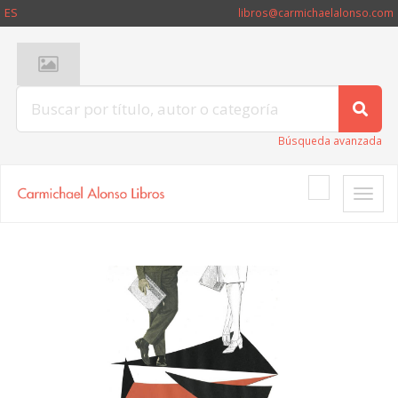
ES
libros@carmichaelalonso.com
Búsqueda avanzada
Toggle
naviga