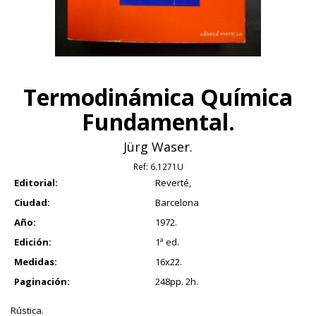
Termodinámica Química
Fundamental.
Jürg Waser.
Ref:
6.1271U
Editorial:
Reverté,
Ciudad:
Barcelona
Año:
1972.
Edición:
1ª ed.
Medidas:
16x22.
Paginación:
248pp. 2h.
Rústica.