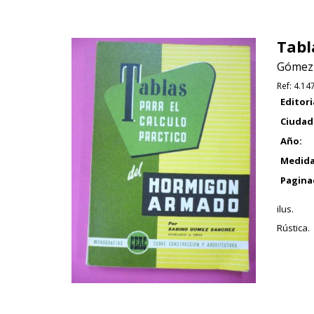
Tabl
Gómez 
Ref:
4.14
Editori
Ciudad
Año:
Medida
Pagina
ilus.
Rústica.