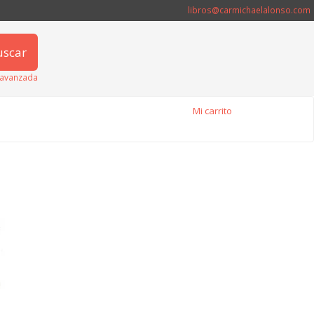
libros@carmichaelalonso.com
uscar
avanzada
Mi carrito