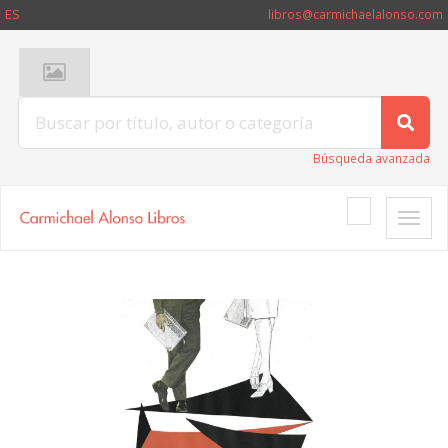
ES
libros@carmichaelalonso.com
Búsqueda avanzada
Toggle
naviga