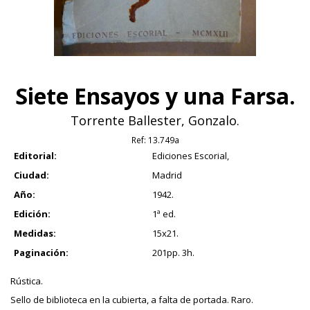
Siete Ensayos y una Farsa.
Torrente Ballester, Gonzalo.
Ref:
13.749a
Editorial:
Ediciones Escorial,
Ciudad:
Madrid
Año:
1942.
Edición:
1ª ed.
Medidas:
15x21.
Paginación:
201pp. 3h.
Rústica.
Sello de biblioteca en la cubierta, a falta de portada. Raro.