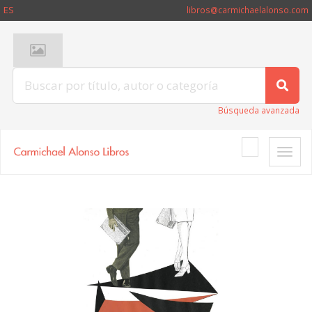
ES
libros@carmichaelalonso.com
Búsqueda avanzada
Toggle
naviga