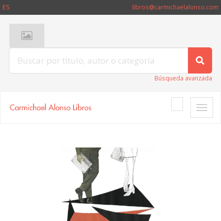
ES
libros@carmichaelalonso.com
Búsqueda avanzada
Toggle
naviga