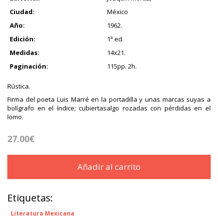
Ciudad:
México
Año:
1962.
Edición:
1ª ed.
Medidas:
14x21.
Paginación:
115pp. 2h.
Rústica.
Firma del poeta Luis Marré en la portadilla y unas marcas suyas a
bolígrafo en el índice; cubiertasalgo rozadas con pérdidas en el
lomo.
27.00€
Añadir al carrito
Etiquetas:
Literatura Mexicana