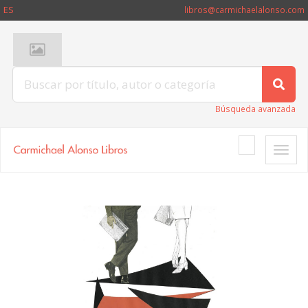
ES
libros@carmichaelalonso.com
Búsqueda avanzada
Toggle
naviga