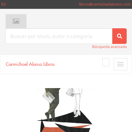
ES
libros@carmichaelalonso.com
Búsqueda avanzada
Toggle
naviga