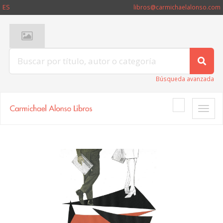
ES
libros@carmichaelalonso.com
Búsqueda avanzada
Toggle
naviga