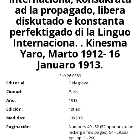
ad la propagado, libera
diskutado e konstanta
perfektigado di la Linguo
Internaciona. . Kinesma
Yaro, Marto 1912- 16
Januaro 1913.
Ref:
26.0389
Editorial:
Delagrave,
Ciudad:
Paris,
Año:
1913.
Edición:
1st ed.
Medidas:
13x20.5.
Paginación:
Numbers 49 - 52 (52 appears to be
lacking a few pages), 54 - 59.xsx
pp.; pp. 1 - 290