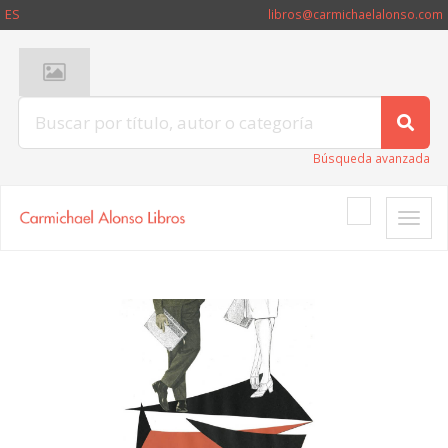
ES
libros@carmichaelalonso.com
Búsqueda avanzada
Toggle
naviga