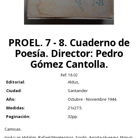
PROEL. 7 - 8. Cuaderno de
Poesía. Director: Pedro
Gómez Cantolla.
Ref:
18.02
Editorial:
Aldus,
Ciudad:
Santander
Año:
Octubre - Noviembre 1944.
Medidas:
21x27.5.
Paginación:
32pp.
Camisas.
José Luis Hidalgo, Rafael Montesinos, Sordo, Arroita-Jáuregui, Maruri,