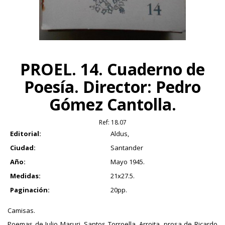
PROEL. 14. Cuaderno de
Poesía. Director: Pedro
Gómez Cantolla.
Ref:
18.07
Editorial:
Aldus,
Ciudad:
Santander
Año:
Mayo 1945.
Medidas:
21x27.5.
Paginación:
20pp.
Camisas.
Poemas de Julio Maruri, Santos Torroella, Arroita, prosa de Ricardo