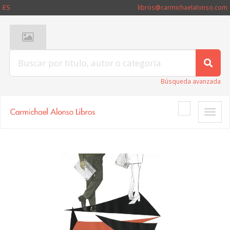
ES
libros@carmichaelalonso.com
Búsqueda avanzada
Toggle
naviga