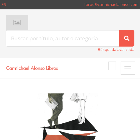
ES
libros@carmichaelalonso.com
Búsqueda avanzada
Toggle
naviga