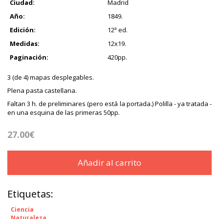
Ciudad:
Madrid
Año:
1849.
Edición:
12ª ed.
Medidas:
12x19.
Paginación:
420pp.
3 (de 4) mapas desplegables.
Plena pasta castellana.
Faltan 3 h. de preliminares (pero está la portada.) Polilla - ya tratada -
en una esquina de las primeras 50pp.
27.00€
Añadir al carrito
Etiquetas:
Ciencia
Naturaleza