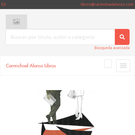
ES
libros@carmichaelalonso.com
Búsqueda avanzada
Toggle
naviga