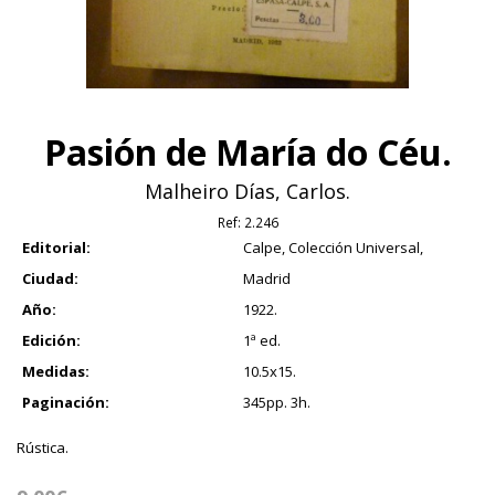
Pasión de María do Céu.
Malheiro Días, Carlos.
Ref:
2.246
Editorial:
Calpe, Colección Universal,
Ciudad:
Madrid
Año:
1922.
Edición:
1ª ed.
Medidas:
10.5x15.
Paginación:
345pp. 3h.
Rústica.