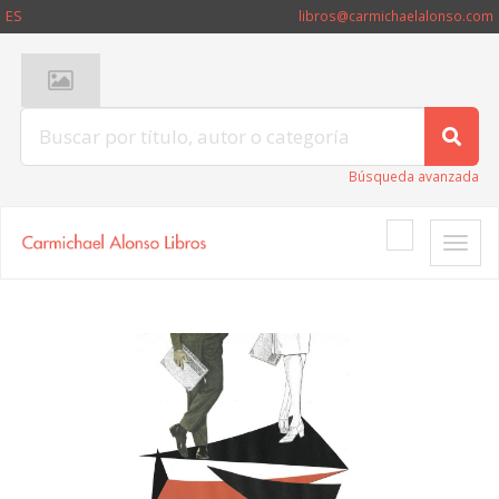
ES
libros@carmichaelalonso.com
Búsqueda avanzada
Toggle
naviga