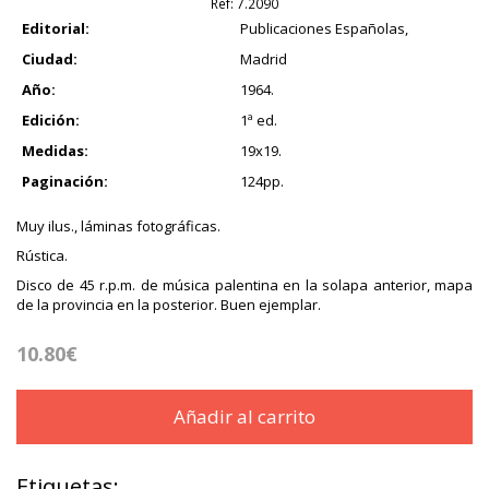
Ref:
7.2090
Editorial:
Publicaciones Españolas,
Ciudad:
Madrid
Año:
1964.
Edición:
1ª ed.
Medidas:
19x19.
Paginación:
124pp.
Muy ilus., láminas fotográficas.
Rústica.
Disco de 45 r.p.m. de música palentina en la solapa anterior, mapa
de la provincia en la posterior. Buen ejemplar.
10.80€
Añadir al carrito
Etiquetas: