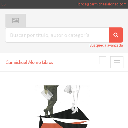
ES
libros@carmichaelalonso.com
Búsqueda avanzada
Toggle
naviga