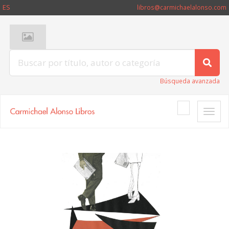
ES
libros@carmichaelalonso.com
Búsqueda avanzada
Toggle
naviga