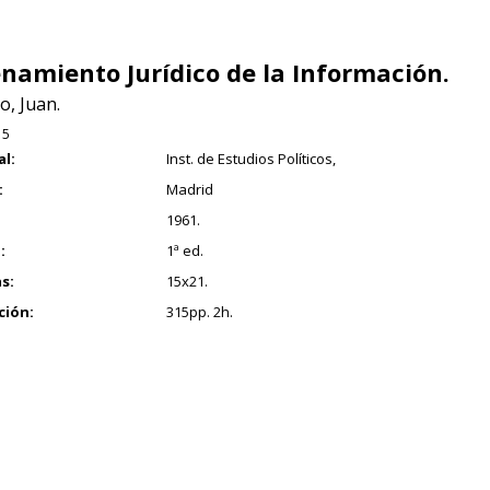
namiento Jurídico de la Información.
o, Juan.
15
al:
Inst. de Estudios Políticos,
:
Madrid
1961.
:
1ª ed.
s:
15x21.
ción:
315pp. 2h.