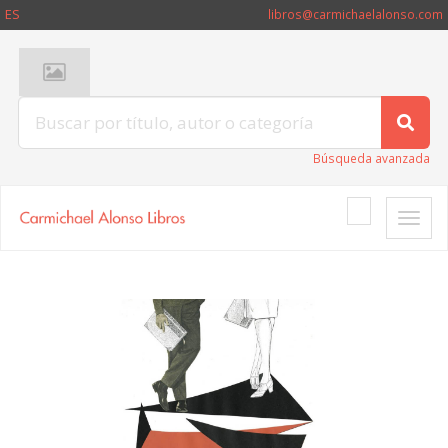
ES
libros@carmichaelalonso.com
Búsqueda avanzada
Toggle
naviga