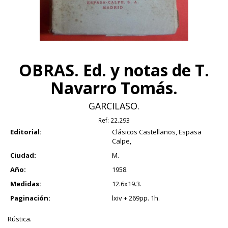
OBRAS. Ed. y notas de T.
Navarro Tomás.
GARCILASO.
Ref:
22.293
Editorial:
Clásicos Castellanos, Espasa
Calpe,
Ciudad:
M.
Año:
1958.
Medidas:
12.6x19.3.
Paginación:
lxiv + 269pp. 1h.
Rústica.