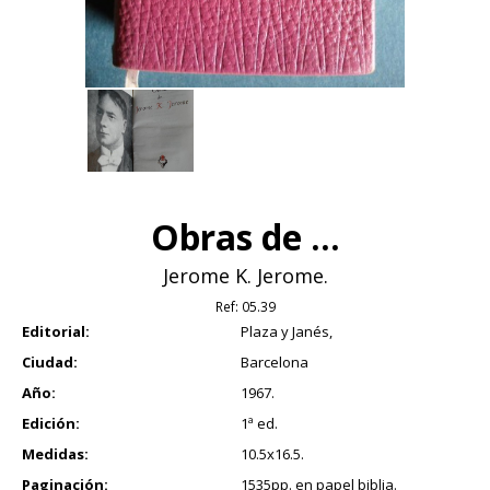
Obras de ...
Jerome K. Jerome.
Ref:
05.39
Editorial:
Plaza y Janés,
Ciudad:
Barcelona
Año:
1967.
Edición:
1ª ed.
Medidas:
10.5x16.5.
Paginación:
1535pp. en papel biblia.