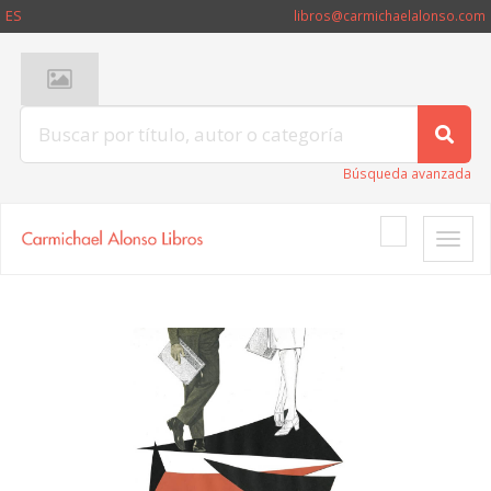
ES
libros@carmichaelalonso.com
Búsqueda avanzada
Toggle
naviga