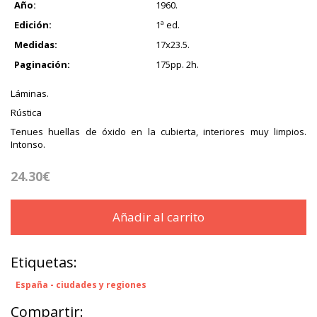
Año:
1960.
Edición:
1ª ed.
Medidas:
17x23.5.
Paginación:
175pp. 2h.
Láminas.
Rústica
Tenues huellas de óxido en la cubierta, interiores muy limpios.
Intonso.
24.30€
Añadir al carrito
Etiquetas:
España - ciudades y regiones
Compartir: