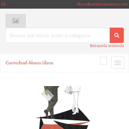
ES
libros@carmichaelalonso.com
Búsqueda avanzada
Toggle
naviga